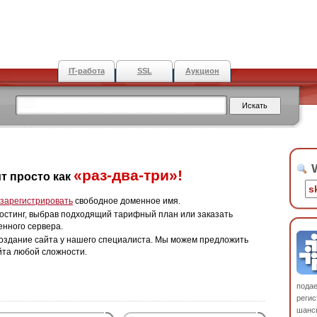
IT-работа
SSL
Аукцион
W
«раз-два-три»!
т просто как
зарегистрировать
свободное доменное имя.
остинг, выбрав подходящий тарифный план или заказать
енного сервера.
оздание сайта у нашего специалиста. Мы можем предложить
йта любой сложности.
пода
регис
шанс