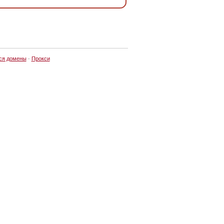
ся домены
·
Прокси