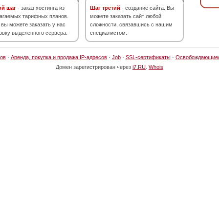
ой шаг
- заказ хостинга из
Шаг третий
- создание сайта. Вы
агаемых тарифных планов.
можете заказать сайт любой
 вы можете заказать у нас
сложности, связавшись с нашим
овку выделенного сервера.
специалистом.
ов
·
Аренда, покупка и продажа IP-адресов
·
Job
·
SSL-сертификаты
·
Освобождающие
Домен зарегистрирован через
i7.RU
.
Whois