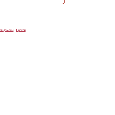
ся домены
·
Прокси