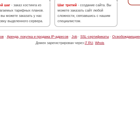
ой шаг
- заказ хостинга из
Шаг третий
- создание сайта. Вы
агаемых тарифных планов.
можете заказать сайт любой
 вы можете заказать у нас
сложности, связавшись с нашим
овку выделенного сервера.
специалистом.
ов
·
Аренда, покупка и продажа IP-адресов
·
Job
·
SSL-сертификаты
·
Освобождающие
Домен зарегистрирован через
i7.RU
.
Whois