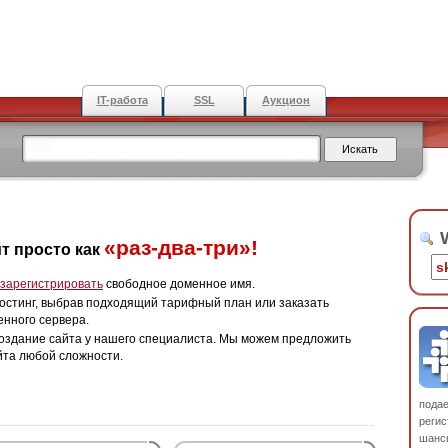
IT-работа
SSL
Аукцион
W
«раз-два-три»!
т просто как
зарегистрировать
свободное доменное имя.
остинг, выбрав подходящий тарифный план или заказать
енного сервера.
оздание сайта у нашего специалиста. Мы можем предложить
йта любой сложности.
пода
регис
шанс